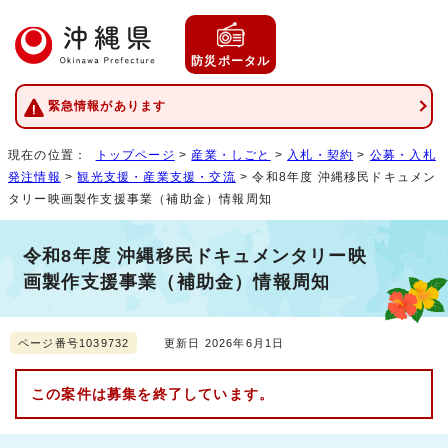
防災ポータル
緊急情報があります
現在の位置：
トップページ
>
産業・しごと
>
入札・契約
>
公募・入札
発注情報
>
観光支援・産業支援・交流
> 令和8年度 沖縄移民ドキュメン
タリー映画製作支援事業（補助金）情報周知
令和8年度 沖縄移民ドキュメンタリー映
画製作支援事業（補助金）情報周知
ページ番号1039732
更新日 2026年6月1日
この案件は募集を終了しています。