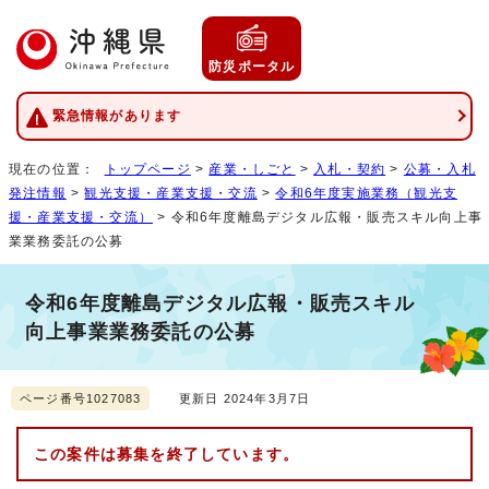
防災ポータル
緊急情報があります
現在の位置：
トップページ
>
産業・しごと
>
入札・契約
>
公募・入札
発注情報
>
観光支援・産業支援・交流
>
令和6年度実施業務（観光支
援・産業支援・交流）
> 令和6年度離島デジタル広報・販売スキル向上事
業業務委託の公募
令和6年度離島デジタル広報・販売スキル
向上事業業務委託の公募
ページ番号1027083
更新日 2024年3月7日
この案件は募集を終了しています。