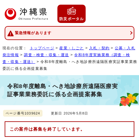
防災ポータル
緊急情報があります
現在の位置：
トップページ
>
産業・しごと
>
入札・契約
>
公募・入札
発注情報
>
調査・検査・収集・運送
>
令和8年度実施業務（調査・検
査・収集・運送）
> 令和8年度離島・へき地診療所遠隔医療実証事業業務
委託に係る企画提案募集
令和8年度離島・へき地診療所遠隔医療実
証事業業務委託に係る企画提案募集
ページ番号1039624
更新日 2026年5月8日
この案件は募集を終了しています。