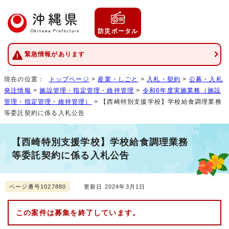
防災ポータル
緊急情報があります
現在の位置：
トップページ
>
産業・しごと
>
入札・契約
>
公募・入札
発注情報
>
施設管理・指定管理・維持管理
>
令和6年度実施業務（施設
管理・指定管理・維持管理）
> 【西崎特別支援学校】学校給食調理業務
等委託契約に係る入札公告
【西崎特別支援学校】学校給食調理業務
等委託契約に係る入札公告
ページ番号1027880
更新日 2024年3月1日
この案件は募集を終了しています。