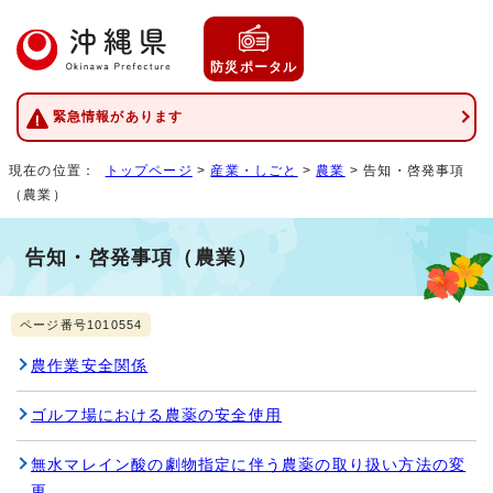
防災ポータル
緊急情報があります
現在の位置：
トップページ
>
産業・しごと
>
農業
> 告知・啓発事項
（農業）
告知・啓発事項（農業）
ページ番号1010554
農作業安全関係
ゴルフ場における農薬の安全使用
無水マレイン酸の劇物指定に伴う農薬の取り扱い方法の変
更