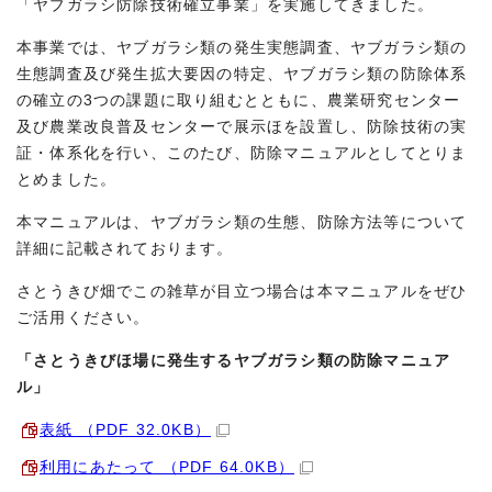
「ヤブガラシ防除技術確立事業」を実施してきました。
本事業では、ヤブガラシ類の発生実態調査、ヤブガラシ類の
生態調査及び発生拡大要因の特定、ヤブガラシ類の防除体系
の確立の3つの課題に取り組むとともに、農業研究センター
及び農業改良普及センターで展示ほを設置し、防除技術の実
証・体系化を行い、このたび、防除マニュアルとしてとりま
とめました。
本マニュアルは、ヤブガラシ類の生態、防除方法等について
詳細に記載されております。
さとうきび畑でこの雑草が目立つ場合は本マニュアルをぜひ
ご活用ください。
「さとうきびほ場に発生するヤブガラシ類の防除マニュア
ル」
表紙 （PDF 32.0KB）
利用にあたって （PDF 64.0KB）