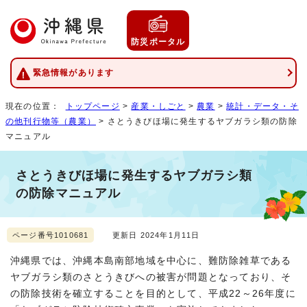
防災ポータル
緊急情報があります
現在の位置：
トップページ
>
産業・しごと
>
農業
>
統計・データ・そ
の他刊行物等（農業）
> さとうきびほ場に発生するヤブガラシ類の防除
マニュアル
さとうきびほ場に発生するヤブガラシ類
の防除マニュアル
ページ番号1010681
更新日 2024年1月11日
沖縄県では、沖縄本島南部地域を中心に、難防除雑草である
ヤブガラシ類のさとうきびへの被害が問題となっており、そ
の防除技術を確立することを目的として、平成22～26年度に