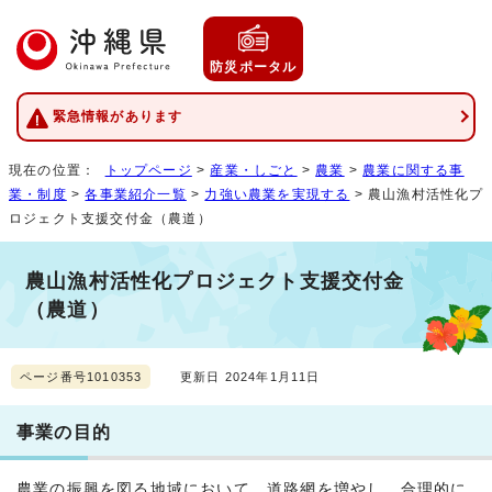
防災ポータル
緊急情報があります
現在の位置：
トップページ
>
産業・しごと
>
農業
>
農業に関する事
業・制度
>
各事業紹介一覧
>
力強い農業を実現する
> 農山漁村活性化プ
ロジェクト支援交付金（農道）
農山漁村活性化プロジェクト支援交付金
（農道）
ページ番号1010353
更新日 2024年1月11日
事業の目的
農業の振興を図る地域において、道路網を増やし、合理的に