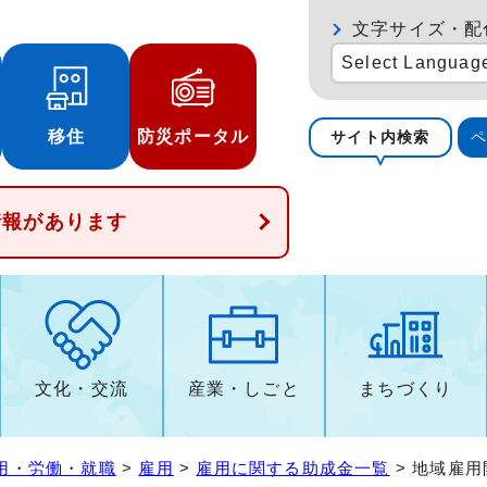
文字サイズ・配
Select Languag
移住
防災ポータル
サイト内検索
情報があります
文化・交流
産業・しごと
まちづくり
用・労働・就職
>
雇用
>
雇用に関する助成金一覧
> 地域雇