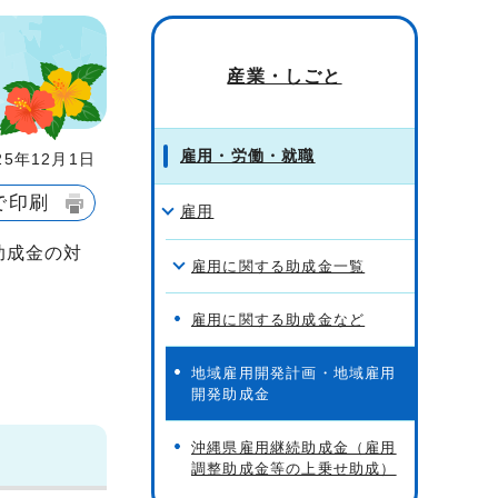
産業・しごと
雇用・労働・就職
5年12月1日
で印刷
雇用
助成金の対
雇用に関する助成金一覧
雇用に関する助成金など
地域雇用開発計画・地域雇用
開発助成金
沖縄県雇用継続助成金（雇用
調整助成金等の上乗せ助成）