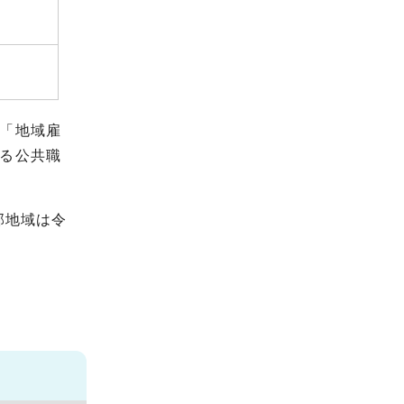
「地域雇
る公共職
部地域は令