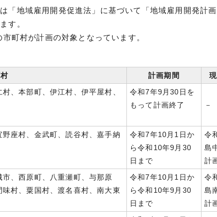
ては「地域雇用開発促進法」に基づいて「地域雇用開発計画
います。
記の市町村が計画の対象となっています。
町村
計画期間
現
仁村、本部町、伊江村、伊平屋村、
令和7年9月30日を
もって計画終了
－
宜野座村、金武町、読谷村、嘉手納
令和7年10月1日か
令
ら令和10年9月30
島
日まで
計
城市、西原町、八重瀬町、与那原
令和7年10月1日か
令
間味村、粟国村、渡名喜村、南大東
ら令和10年9月30
島
日まで
計