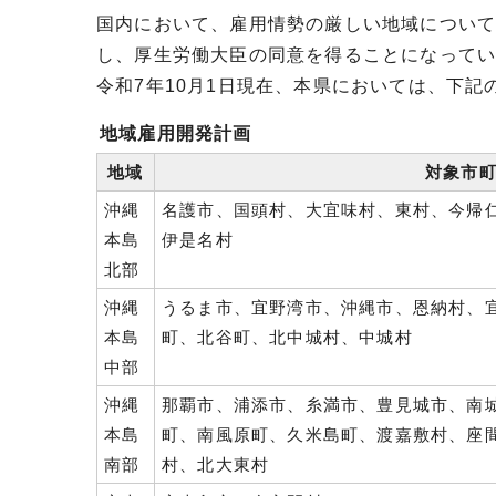
国内において、雇用情勢の厳しい地域につい
し、厚生労働大臣の同意を得ることになって
令和7年10月1日現在、本県においては、下
地域雇用開発計画
地域
対象市
沖縄
名護市、国頭村、大宜味村、東村、今帰
本島
伊是名村
北部
沖縄
うるま市、宜野湾市、沖縄市、恩納村、
本島
町、北谷町、北中城村、中城村
中部
沖縄
那覇市、浦添市、糸満市、豊見城市、南
本島
町、南風原町、久米島町、渡嘉敷村、座
南部
村、北大東村