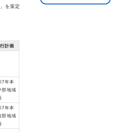
」を策定
行計画
和7年本
中部地域
画
和7年本
南部地域
画