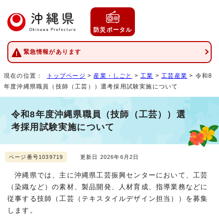
防災ポータル
緊急情報があります
現在の位置：
トップページ
>
産業・しごと
>
工業
>
工芸産業
> 令和8
年度沖縄県職員（技師（工芸））選考採用試験実施について
令和8年度沖縄県職員（技師（工芸））選
考採用試験実施について
ページ番号1039719
更新日 2026年6月2日
沖縄県では、主に沖縄県工芸振興センターにおいて、工芸
（染織など）の素材、製品開発、人材育成、指導業務などに
従事する技師（工芸（テキスタイルデザイン担当））を募集
します。