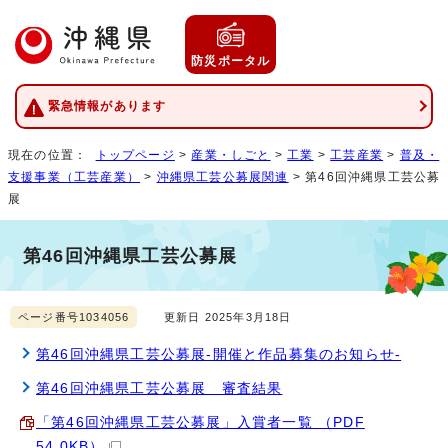
防災ポータル
緊急情報があります
現在の位置：
トップページ
>
産業・しごと
>
工業
>
工芸産業
>
普及・
支援事業（工芸産業）
>
沖縄県工芸公募展関連
> 第46回沖縄県工芸公募
展
第46回沖縄県工芸公募展
ページ番号1034056
更新日 2025年3月18日
第46回沖縄県工芸公募展-開催と作品募集のお知らせ-
第46回沖縄県工芸公募展 審査結果
「第46回沖縄県工芸公募展」入賞者一覧 （PDF
54.0KB）