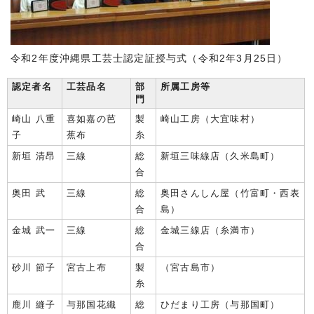
令和2年度沖縄県工芸士認定証授与式（令和2年3月25日）
認定者名
工芸品名
部
所属工房等
門
崎山 八重
喜如嘉の芭
製
崎山工房（大宜味村）
子
蕉布
糸
新垣 清昂
三線
総
新垣三味線店（久米島町）
合
奥田 武
三線
総
奥田さんしん屋（竹富町・西表
合
島）
金城 武一
三線
総
金城三線店（糸満市）
合
砂川 節子
宮古上布
製
（宮古島市）
糸
鹿川 縫子
与那国花織
総
ひだまり工房（与那国町）