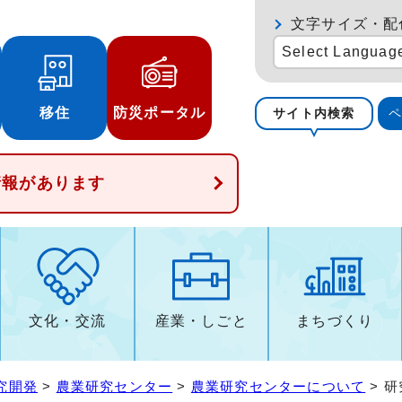
文字サイズ・配
Select Languag
移住
防災ポータル
サイト内検索
情報があります
文化・交流
産業・しごと
まちづくり
究開発
>
農業研究センター
>
農業研究センターについて
> 