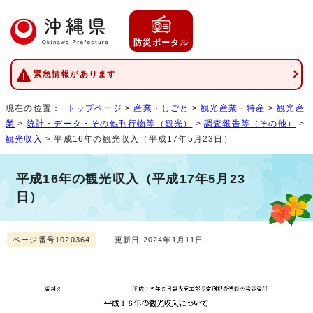
防災ポータル
緊急情報があります
現在の位置：
トップページ
>
産業・しごと
>
観光産業・特産
>
観光産
業
>
統計・データ・その他刊行物等（観光）
>
調査報告等（その他）
>
観光収入
> 平成16年の観光収入（平成17年5月23日）
平成16年の観光収入（平成17年5月23
日）
ページ番号1020364
更新日 2024年1月11日