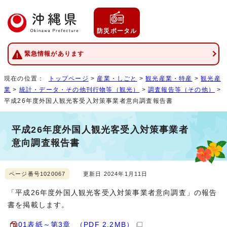
防災ポータル
緊急情報があります
現在の位置：
トップページ
>
産業・しごと
>
観光産業・特産
>
観光産
業
>
統計・データ・その他刊行物等（観光）
>
調査報告等（その他）
>
平成26年度外国人観光客受入対策事業者意向調査報告書
平成26年度外国人観光客受入対策事業者
意向調査報告書
ページ番号1020067
更新日 2024年1月11日
「平成26年度外国人観光客受入対策事業者意向調査」の報告
書を掲載します。
01表紙～第3章 （PDF 2.2MB）