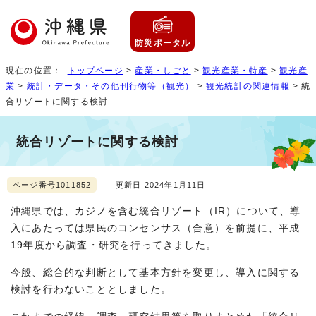
防災ポータル
現在の位置：
トップページ
>
産業・しごと
>
観光産業・特産
>
観光産
業
>
統計・データ・その他刊行物等（観光）
>
観光統計の関連情報
> 統
合リゾートに関する検討
統合リゾートに関する検討
ページ番号1011852
更新日 2024年1月11日
沖縄県では、カジノを含む統合リゾート（IR）について、導
入にあたっては県民のコンセンサス（合意）を前提に、平成
19年度から調査・研究を行ってきました。
今般、総合的な判断として基本方針を変更し、導入に関する
検討を行わないこととしました。