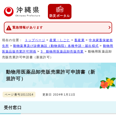
防災ポータル
緊急情報があります
現在の位置：
トップページ
>
産業・しごと
>
畜産業
>
中央家畜保健衛
生所
>
動物薬事及び診療施設（動物病院）各種申請・届出様式
>
動物用
医薬品販売業許可関係
>
3 動物用医薬品卸売販売業
> 動物用医薬品卸
売販売業許可申請書（新規許可）
動物用医薬品卸売販売業許可申請書（新
規許可）
ページ番号1011314
更新日 2024年1月11日
受付窓口