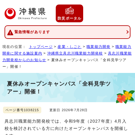
防災ポータル
緊急情報があります
現在の位置：
トップページ
>
産業・しごと
>
職業能力開発
>
職業能力
開発に関する施設案内
>
沖縄県立具志川職業能力開発校
>
具志川職業能
力開発校からのお知らせ
> 夏休みオープンキャンパス「全科見学ツア
ー」開催！
夏休みオープンキャンパス「全科見学ツ
アー」開催！
ページ番号1038215
更新日 2026年7月28日
具志川職業能力開発校では、令和9年度（2027年度）4月入
校を検討されている方に向けたオープンキャンパスを開催し