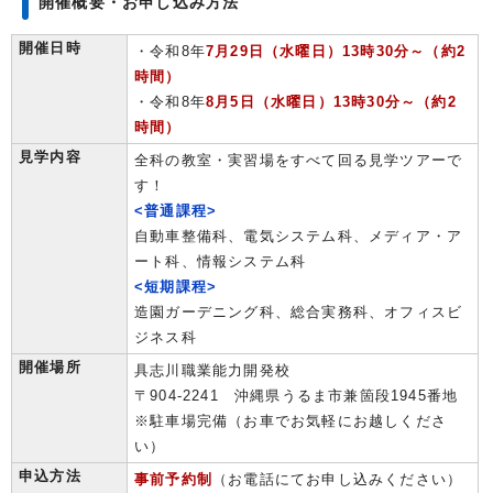
開催概要・お申し込み方法
開催日時
・令和8年
7月29日（水曜日）13時30分～（約2
時間）
・令和8年
8月5日（水曜日）13時30分～（約2
時間）
見学内容
全科の教室・実習場をすべて回る見学ツアーで
す！
<普通課程>
自動車整備科、電気システム科、メディア・ア
ート科、情報システム科
<短期課程>
造園ガーデニング科、総合実務科、オフィスビ
ジネス科
開催場所
具志川職業能力開発校
〒904-2241 沖縄県うるま市兼箇段1945番地
※駐車場完備（お車でお気軽にお越しくださ
い）
申込方法
事前予約制
（お電話にてお申し込みください）