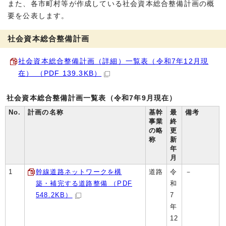
また、各市町村等が作成している社会資本総合整備計画の概
要を公表します。
社会資本総合整備計画
社会資本総合整備計画（詳細）一覧表（令和7年12月現
在） （PDF 139.3KB）
社会資本総合整備計画一覧表（令和7年9月現在）
No.
計画の名称
基幹
最
備考
事業
終
の略
更
称
新
年
月
1
幹線道路ネットワークを構
道路
令
－
築・補完する道路整備 （PDF
和
548.2KB）
7
年
12