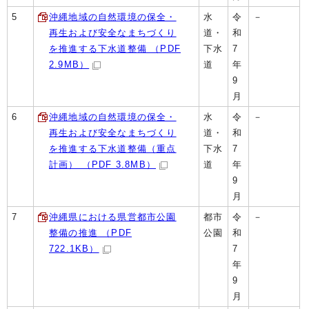
5
沖縄地域の自然環境の保全・
水
令
－
再生および安全なまちづくり
道・
和
を推進する下水道整備 （PDF
下水
7
2.9MB）
道
年
9
月
6
沖縄地域の自然環境の保全・
水
令
－
再生および安全なまちづくり
道・
和
を推進する下水道整備（重点
下水
7
計画） （PDF 3.8MB）
道
年
9
月
7
沖縄県における県営都市公園
都市
令
－
整備の推進 （PDF
公園
和
722.1KB）
7
年
9
月