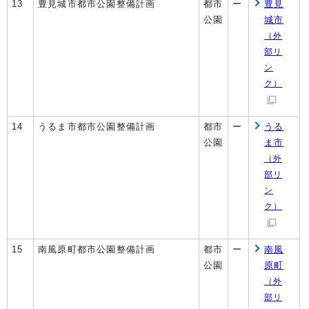
13
豊見城市都市公園整備計画
都市
ー
豊見
公園
城市
（外
部リ
ン
ク）
14
うるま市都市公園整備計画
都市
ー
うる
公園
ま市
（外
部リ
ン
ク）
15
南風原町都市公園整備計画
都市
ー
南風
公園
原町
（外
部リ