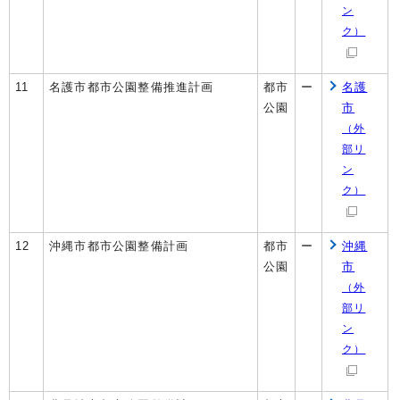
ン
ク）
11
名護市都市公園整備推進計画
都市
ー
名護
公園
市
（外
部リ
ン
ク）
12
沖縄市都市公園整備計画
都市
ー
沖縄
公園
市
（外
部リ
ン
ク）