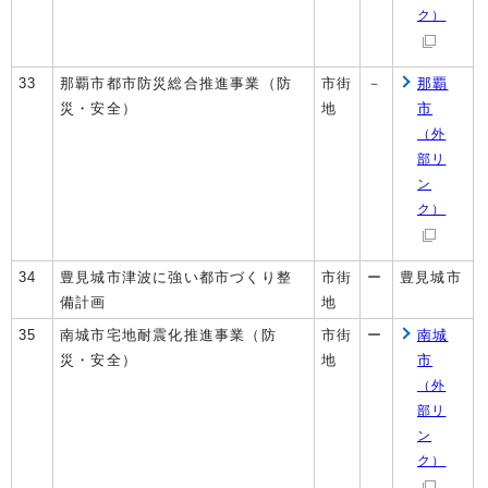
ク）
33
那覇市都市防災総合推進事業（防
市街
－
那覇
災・安全）
地
市
（外
部リ
ン
ク）
34
豊見城市津波に強い都市づくり整
市街
ー
豊見城市
備計画
地
35
南城市宅地耐震化推進事業（防
市街
ー
南城
災・安全）
地
市
（外
部リ
ン
ク）