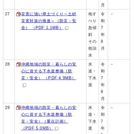
月
27
災害に強い県土づくり～土砂
地す
令
－
災害対策の推進～（防災・安
べり
和
全） （PDF 1.1MB）
急傾
7
斜
年
その
9
他治
月
水
28
沖縄地域の防災・暮らしの安
水
令
－
心に資する下水道整備（防
道・
和
災・安全） （PDF 4.9MB）
下水
7
道
年
9
月
29
沖縄地域の防災・暮らしの安
水
令
－
心に資する下水道整備（防
道・
和
災・安全）（重点計画）
下水
7
（PDF 5.0MB）
道
年