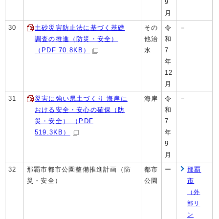
9
月
30
土砂災害防止法に基づく基礎
その
令
－
調査の推進（防災・安全）
他治
和
（PDF 70.8KB）
水
7
年
12
月
31
災害に強い県土づくり 海岸に
海岸
令
－
おける安全・安心の確保（防
和
災・安全） （PDF
7
519.3KB）
年
9
月
32
那覇市都市公園整備推進計画（防
都市
ー
那覇
災・安全）
公園
市
（外
部リ
ン