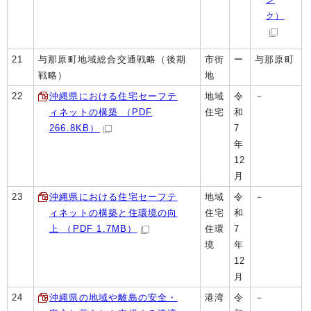
ク）
21
与那原町地域総合交通戦略（後期
市街
ー
与那原町
戦略）
地
22
沖縄県における住宅セーフテ
地域
令
－
ィネットの構築 （PDF
住宅
和
266.8KB）
7
年
12
月
23
沖縄県における住宅セーフテ
地域
令
－
ィネットの構築と住環境の向
住宅
和
上 （PDF 1.7MB）
住環
7
境
年
12
月
24
沖縄県の地域や離島の安全・
港湾
令
－