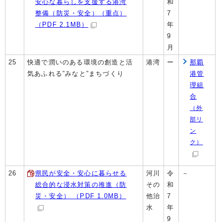
安心な暮らしを支援する港湾
和
整備（防災・安全）（重点）
7
（PDF 2.1MB）
年
9
月
25
快適で潤いのある環境の創造と活
港湾
ー
那覇
気あふれる”みなと”まちづくり
港管
理組
合
（外
部リ
ン
ク）
26
県民が安全・安心に暮らせる
河川
令
－
総合的な浸水対策の推進（防
その
和
災・安全） （PDF 1.0MB）
他治
7
水
年
9