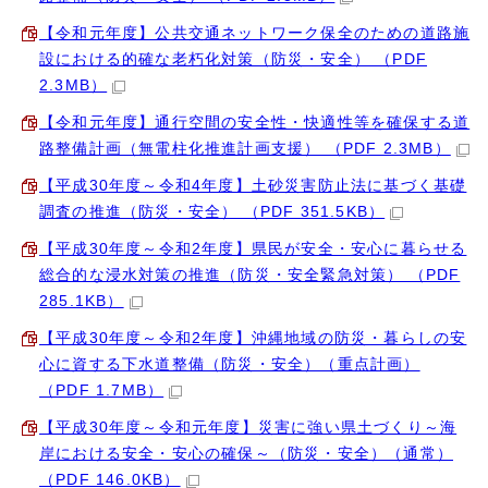
【令和元年度】公共交通ネットワーク保全のための道路施
設における的確な老朽化対策（防災・安全） （PDF
2.3MB）
【令和元年度】通行空間の安全性・快適性等を確保する道
路整備計画（無電柱化推進計画支援） （PDF 2.3MB）
【平成30年度～令和4年度】土砂災害防止法に基づく基礎
調査の推進（防災・安全） （PDF 351.5KB）
【平成30年度～令和2年度】県民が安全・安心に暮らせる
総合的な浸水対策の推進（防災・安全緊急対策） （PDF
285.1KB）
【平成30年度～令和2年度】沖縄地域の防災・暮らしの安
心に資する下水道整備（防災・安全）（重点計画）
（PDF 1.7MB）
【平成30年度～令和元年度】災害に強い県土づくり～海
岸における安全・安心の確保～（防災・安全）（通常）
（PDF 146.0KB）