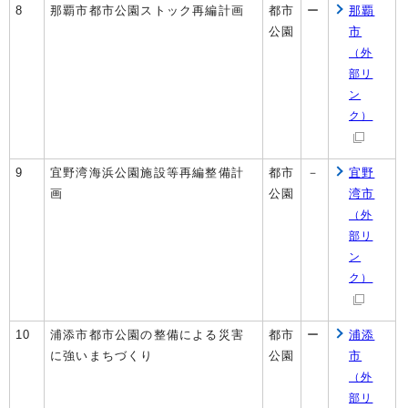
8
那覇市都市公園ストック再編計画
都市
ー
那覇
公園
市
（外
部リ
ン
ク）
9
宜野湾海浜公園施設等再編整備計
都市
－
宜野
画
公園
湾市
（外
部リ
ン
ク）
10
浦添市都市公園の整備による災害
都市
ー
浦添
に強いまちづくり
公園
市
（外
部リ