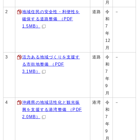
月
2
地域住民の安全性・利便性を
道路
令
－
確保する道路整備 （PDF
和
1.5MB）
7
年
12
月
3
活力ある地域づくりを支援す
道路
令
－
る市街地整備 （PDF
和
3.1MB）
7
年
9
月
4
沖縄県の地域活性化と観光振
港湾
令
－
興を支援する港湾整備 （PDF
和
2.0MB）
7
年
9
月