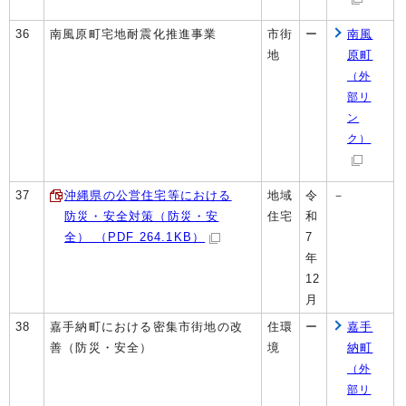
36
南風原町宅地耐震化推進事業
市街
ー
南風
地
原町
（外
部リ
ン
ク）
37
沖縄県の公営住宅等における
地域
令
－
防災・安全対策（防災・安
住宅
和
全） （PDF 264.1KB）
7
年
12
月
38
嘉手納町における密集市街地の改
住環
ー
嘉手
善（防災・安全）
境
納町
（外
部リ