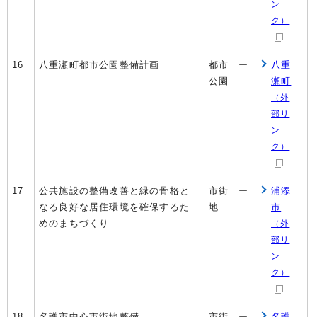
ン
ク）
16
八重瀬町都市公園整備計画
都市
ー
八重
公園
瀬町
（外
部リ
ン
ク）
17
公共施設の整備改善と緑の骨格と
市街
ー
浦添
なる良好な居住環境を確保するた
地
市
めのまちづくり
（外
部リ
ン
ク）
18
名護市中心市街地整備
市街
ー
名護