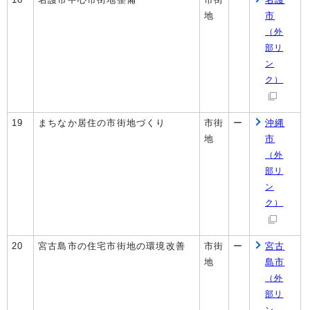
地
市
（外
部リ
ン
ク）
19
まちなか居住の市街地づくり
市街
ー
沖縄
地
市
（外
部リ
ン
ク）
20
宮古島市の住宅市街地の環境改善
市街
ー
宮古
地
島市
（外
部リ
ン