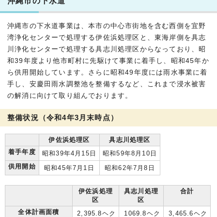
沖縄市の下水道
沖縄市の下水道事業は、本市の中心市街地を含む西側を宜野
湾浄化センターで処理する伊佐浜処理区と、東海岸側を具志
川浄化センターで処理する具志川処理区からなっており、昭
和39年度より他市町村に先駆けて事業に着手し、昭和45年か
ら供用開始しています。さらに昭和49年度には雨水事業に着
手し、安慶田雨水調整池を整備するなど、これまで浸水被害
の解消に向けて取り組んでおります。
整備状況（令和4年3月末時点）
伊佐浜処理区
具志川処理区
着手年度
昭和39年4月15日
昭和59年8月10日
供用開始
昭和45年7月1日
昭和62年7月8日
伊佐浜処理
具志川処理
合計
区
区
全体計画面積
2,395.8ヘク
1069.8ヘク
3,465.6ヘク