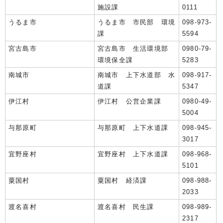
施設課
0111
うるま市
うるま市 市民部 環境
098-973-
課
5594
宮古島市
宮古島市 生活環境部
0980-79-
環境保全課
5283
南城市
南城市 上下水道部 水
098-917-
道課
5347
伊江村
伊江村 公営企業課
0980-49-
5004
与那原町
与那原町 上下水道課
098-945-
3017
宜野座村
宜野座村 上下水道課
098-968-
5101
粟国村
粟国村 経済課
098-988-
2033
渡名喜村
渡名喜村 民生課
098-989-
2317