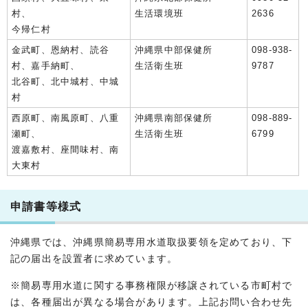
村、
生活環境班
2636
今帰仁村
金武町、恩納村、読谷
沖縄県中部保健所
098-938-
村、嘉手納町、
生活衛生班
9787
北谷町、北中城村、中城
村
西原町、南風原町、八重
沖縄県南部保健所
098-889-
瀬町、
生活衛生班
6799
渡嘉敷村、座間味村、南
大東村
申請書等様式
沖縄県では、沖縄県簡易専用水道取扱要領を定めており、下
記の届出を設置者に求めています。
※簡易専用水道に関する事務権限が移譲されている市町村で
は、各種届出が異なる場合があります。上記お問い合わせ先