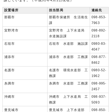
譲しています。（平成31年4月1日現在）
設置場所
担当部局
連絡先
那覇市
那覇市保健所 生活衛生
098-853-
課
7963
宜野湾市
宜野湾市 上下水道局
098-892-
水道施設課
2118
石垣市
石垣市 水道部 施設課
0980-83-
4047
浦添市
浦添市 水道部 工務課
098-877-
8462
名護市
名護市 環境水道部 工
0980-52-
務課
1962
糸満市
糸満市 水道部 工務課
098-995-
2457
沖縄市
沖縄市 上下水道局 工
098-937-
務課
5093
豊見城市
豊見城市 上下水道部
098-850-