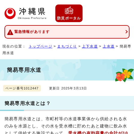
防災ポータル
緊急情報があります
現在の位置：
トップページ
>
まちづくり
>
上下水道
>
上水道
> 簡易専
用水道
簡易専用水道
ページ番号1012447
更新日 2025年3月13日
簡易専用水道とは？
簡易専用水道とは、市町村等の水道事業体から供給される水
のみを水源とし、その水を受水槽に貯めたあと建物に飲み水
として供給する施設であって
、受水槽の有効容量の合計が10