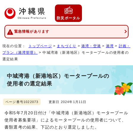
防災ポータル
緊急情報があります
現在の位置：
トップページ
>
まちづくり
>
港湾・空港
>
港湾
>
計画・
プラン（港湾管理）
> 中城湾港（新港地区）モータープールの使用者の
選定結果
中城湾港（新港地区）モータープールの
使用者の選定結果
ページ番号1022073
更新日 2024年1月11日
令和5年7月20日付け「中城湾港（新港地区）モータープール
使用者募集要項」によるモータープールの使用者について、
書類選考の結果、下記のとおり選定しました。