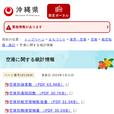
防災ポータル
緊急情報があります
現在の位置：
トップページ
>
まちづくり
>
港湾・空港
>
空港
>
航空知
識・統計
> 空港に関する統計情報
空港に関する統計情報
ページ番号1012636
更新日 2024年1月11日
空港別旅客数 （PDF 65.9KB）
空港別着陸回数 （PDF 30.7KB）
空港別航空貨物取扱量 （PDF 31.5KB）
空港別郵便貨物量 （PDF 35.0KB）