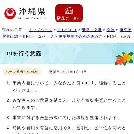
防災ポータル
現在の位置：
トップページ
>
まちづくり
>
港湾・空港
>
空港
>
伊平屋
空港に関するPIホームページ
>
伊平屋空港のPIの進め方
> PIを行う意義
PIを行う意義
ページ番号1012680
更新日 2024年1月11日
事業内容について、みなさんが良く知り、理解すること
ができます。
みなさんのご意見を踏まえ、より有益な事業とすること
ができます。
事業に対する合意形成に向けた環境が整備されます。
時間や費用を有益に活用でき、透明性、公平性を高める