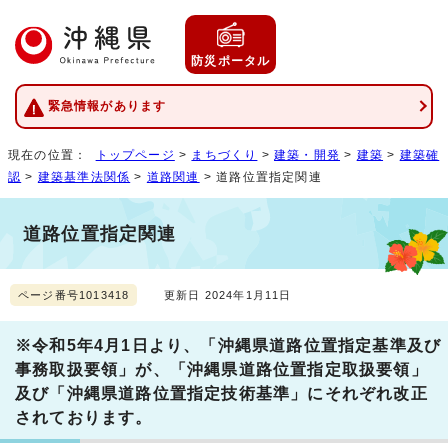
防災ポータル
緊急情報があります
現在の位置：
トップページ
>
まちづくり
>
建築・開発
>
建築
>
建築確
認
>
建築基準法関係
>
道路関連
> 道路位置指定関連
道路位置指定関連
ページ番号1013418
更新日 2024年1月11日
※令和5年4月1日より、「沖縄県道路位置指定基準及び
事務取扱要領」が、「沖縄県道路位置指定取扱要領」
及び「沖縄県道路位置指定技術基準」にそれぞれ改正
されております。