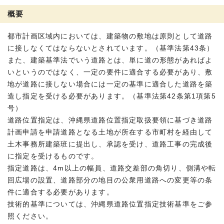
概要
都市計画区域内においては、建築物の敷地は原則として道路
に接しなくてはならないとされています。（基準法第43条）
また、建築基準法でいう道路とは、単に道の形態があればよ
いというのではなく、一定の要件に適合する必要があり、敷
地が道路に接しない場合には一定の基準に適合した道路を築
造し指定を受ける必要があります。（基準法第42条第1項第5
号）
道路位置指定は、沖縄県道路位置指定取扱要領に基づき道路
計画申請を申請道路となる土地が所在する市町村を経由して
土木事務所建築班に提出し、承認を受け、道路工事の完成後
に指定を受けるものです。
指定道路は、4m以上の幅員、道路交差部の角切り、側溝や転
回広場の設置、道路部分の地目の公衆用道路への変更等の条
件に適合する必要があります。
技術的基準については、沖縄県道路位置指定技術基準をご参
照ください。