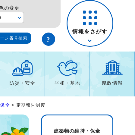
色の変更
e
情報をさがす
ページ番号検索
防災・安全
平和・基地
県政情報
・保全
> 定期報告制度
建築物の維持・保全