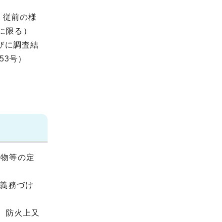
。従前の様
に限る）
びに調査結
53号）
築物等の定
義務づけ
、防火上又