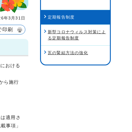
定期報告制度
6年3月31日
で印刷
新型コロナウィルス対策によ
る定期報告制度
瓦の緊結方法の強化
検における
から施行
には適用さ
記載事項」