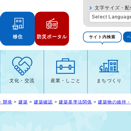
文字サイズ・配
Select Languag
移住
防災ポータル
サイト内検索
文化・交流
産業・しごと
まちづくり
・開発
>
建築
>
建築確認
>
建築基準法関係
>
建築物の維持