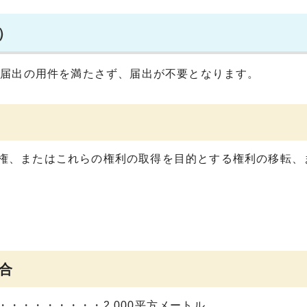
）
等届出の用件を満たさず、届出が不要となります。
権、またはこれらの権利の取得を目的とする権利の移転、
合
・・・・・・・・2,000平方メートル