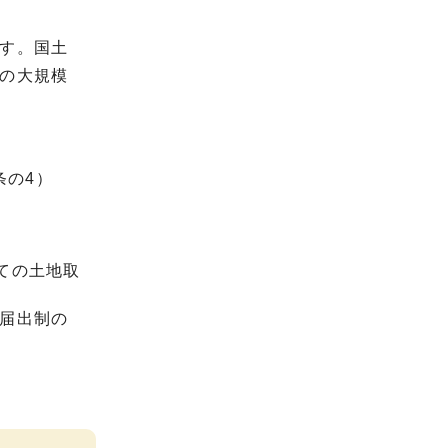
す。国土
の大規模
条の4）
）
ての土地取
後届出制の