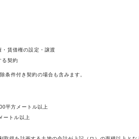
権・賃借権の設定・譲渡
する契約
解除条件付き契約の場合も含みます。
上
00平方メートル以上
方メートル以上
利取得を計画する土地の合計が上記（ロ）の面積以上とな