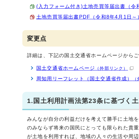
(入力フォーム付き)土地売買等届出書（令和8年4
土地売買等届出書PDF（令和8年4月1日～） （
変更点
詳細は、下記の国土交通省ホームページから
国土交通省ホームページ
（外部リンク）
周知用リーフレット（国土交通省作成）
（
1.国土利用計画法第23条に基づく
みんなが自分の利益だけを考えて勝手に土地
のみならず将来の国民にとっても限られた貴
が土地を利用すれば、地域の人々の生活や周