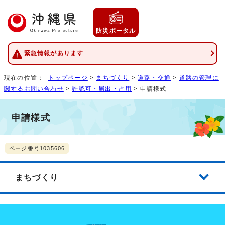
防災ポータル
緊急情報があります
現在の位置：
トップページ
>
まちづくり
>
道路・交通
>
道路の管理に
関するお問い合わせ
>
許認可・届出・占用
> 申請様式
申請様式
ページ番号1035606
まちづくり