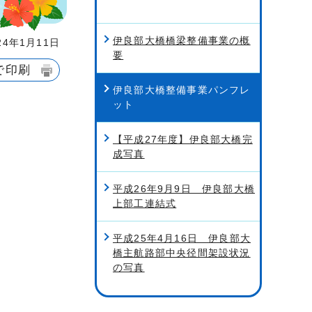
伊良部大橋橋梁整備事業の概
4年1月11日
要
で印刷
伊良部大橋整備事業パンフレ
ット
【平成27年度】伊良部大橋完
成写真
平成26年9月9日 伊良部大橋
上部工連結式
平成25年4月16日 伊良部大
橋主航路部中央径間架設状況
の写真