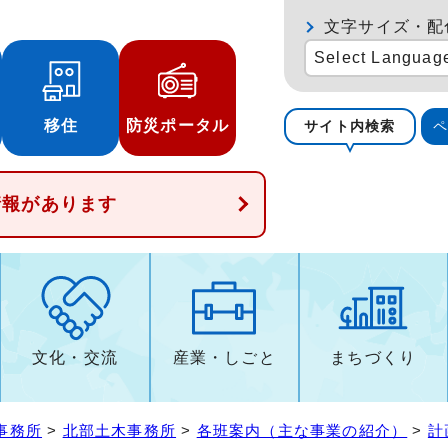
文字サイズ・配
Select Languag
移住
防災ポータル
サイト内検索
情報があります
文化・交流
産業・しごと
まちづくり
事務所
>
北部土木事務所
>
各班案内（主な事業の紹介）
>
計