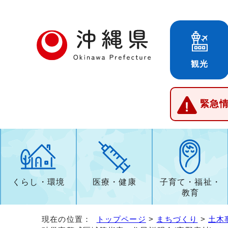
観光
緊急
くらし・環境
医療・健康
子育て・福祉・
教育
現在の位置：
トップページ
>
まちづくり
>
土木