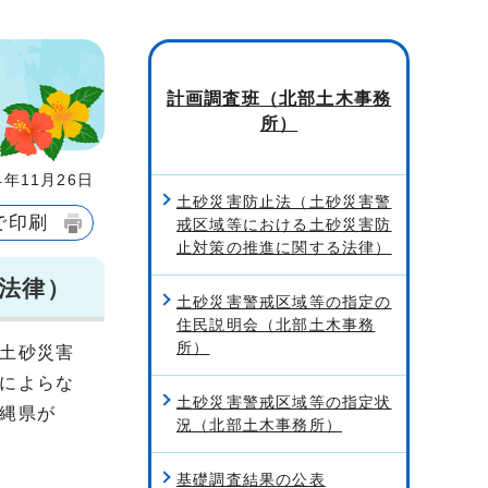
計画調査班（北部土木事務
所）
年11月26日
土砂災害防止法（土砂災害警
で印刷
戒区域等における土砂災害防
止対策の推進に関する法律）
法律）
土砂災害警戒区域等の指定の
住民説明会（北部土木事務
所）
土砂災害
によらな
土砂災害警戒区域等の指定状
縄県が
況（北部土木事務所）
基礎調査結果の公表