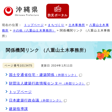
防災ポータル
現在の位置：
トップページ
>
まちづくり
>
土木事務所
>
八重山土木事
務所
>
その他（八重山土木事務所）
> 関係機関リンク （八重山土木事務
所）
関係機関リンク （八重山土木事務所）
ページ番号1013475
更新日 2024年1月11日
国土交通省住宅・建築関係
（外部リンク）
財団法人建築行政情報センター
（外部リンク）
トップページ
日本建築行政会議
（外部リンク）
建築指導課