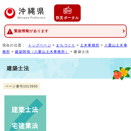
防災ポータル
緊急情報があります
現在の位置：
トップページ
>
まちづくり
>
土木事務所
>
八重山土木事
務所
>
建築関係（八重山土木事務所）
> 建築士法
建築士法
ページ番号1013930