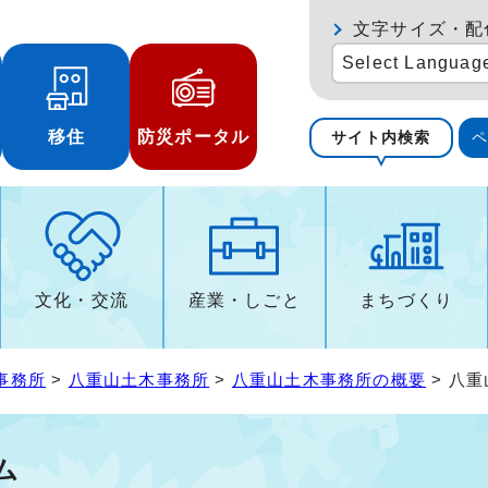
文字サイズ・配
Select Languag
移住
防災ポータル
サイト内検索
文化・交流
産業・しごと
まちづくり
事務所
>
八重山土木事務所
>
八重山土木事務所の概要
> 八
ム