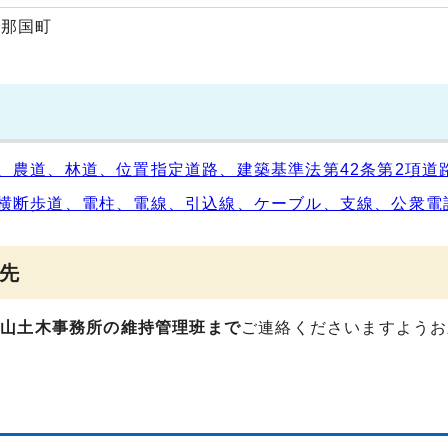
与那国町
、農道、林道、位置指定道路、建築基準法第42条第2項道
横断歩道、電柱、電線、引込線、ケーブル、支線、公衆電
先
重山土木事務所の維持管理班まで
ご連絡くださいますようお