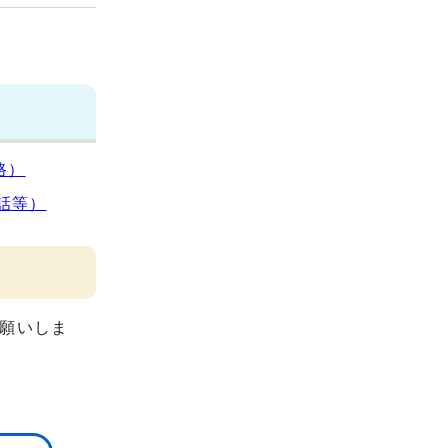
路）
話等）
願いしま