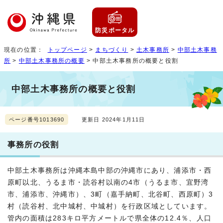
防災ポータル
現在の位置：
トップページ
>
まちづくり
>
土木事務所
>
中部土木事務
所
>
中部土木事務所の概要
> 中部土木事務所の概要と役割
中部土木事務所の概要と役割
ページ番号1013690
更新日 2024年1月11日
事務所の役割
中部土木事務所は沖縄本島中部の沖縄市にあり、浦添市・西
原町以北、うるま市・読谷村以南の4市（うるま市、宜野湾
市、浦添市、沖縄市）、3町（嘉手納町、北谷町、西原町）3
村（読谷村、北中城村、中城村）を行政区域としています。
管内の面積は283キロ平方メートルで県全体の12.4％、人口