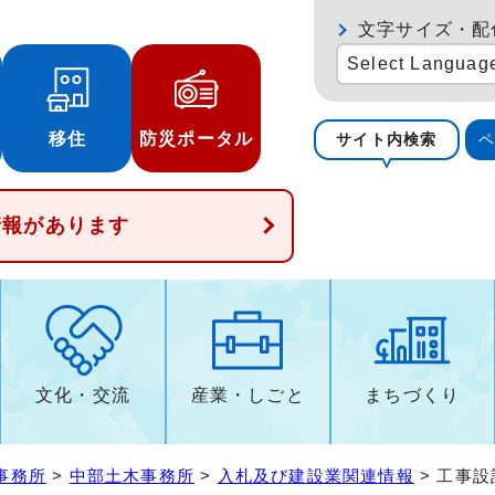
文字サイズ・配
Select Languag
移住
防災ポータル
サイト内検索
情報があります
文化・交流
産業・しごと
まちづくり
事務所
>
中部土木事務所
>
入札及び建設業関連情報
> 工事