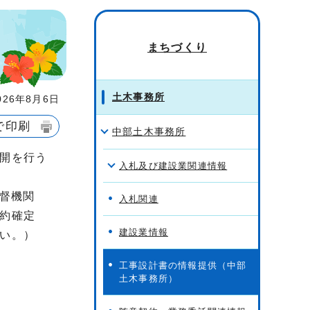
まちづくり
土木事務所
26年8月6日
で印刷
中部土木事務所
開を行う
入札及び建設業関連情報
監督機関
入札関連
約確定
建設業情報
い。）
工事設計書の情報提供（中部
土木事務所）