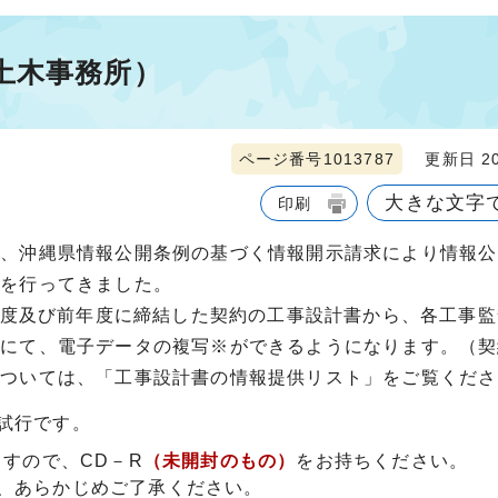
土木事務所）
ページ番号1013787
更新日 20
大きな文字
印刷
は、沖縄県情報公開条例の基づく情報開示請求により情報公
表を行ってきました。
当年度及び前年度に締結した契約の工事設計書から、各工事
）にて、電子データの複写※ができるようになります。（契
については、「工事設計書の情報提供リスト」をご覧くださ
試行です。
ますので、CD－R
（未開封のもの）
をお持ちください。
、あらかじめご了承ください。