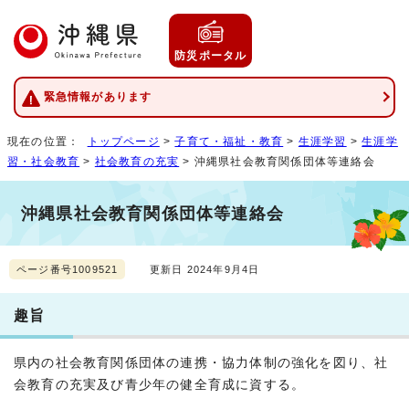
防災ポータル
緊急情報があります
現在の位置：
トップページ
>
子育て・福祉・教育
>
生涯学習
>
生涯学
習・社会教育
>
社会教育の充実
> 沖縄県社会教育関係団体等連絡会
沖縄県社会教育関係団体等連絡会
ページ番号1009521
更新日 2024年9月4日
趣旨
県内の社会教育関係団体の連携・協力体制の強化を図り、社
会教育の充実及び青少年の健全育成に資する。