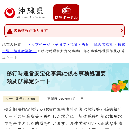
防災ポータル
緊急情報があります
現在の位置：
トップページ
>
子育て・福祉・教育
>
障害者福祉
>
様式
一覧（障害者福祉）
> 移行時運営安定化事業に係る事務処理要領及び算
定シート
移行時運営安定化事業に係る事務処理要
領及び算定シート
ページ番号1007591
更新日 2024年1月11日
特定旧法指定施設及び精神障害者社会復帰施設等が障害福祉
サービス事業所等へ移行した場合に、新体系移行前の報酬水
準を基準とした助成を行います。厚生労働省から正式な事務