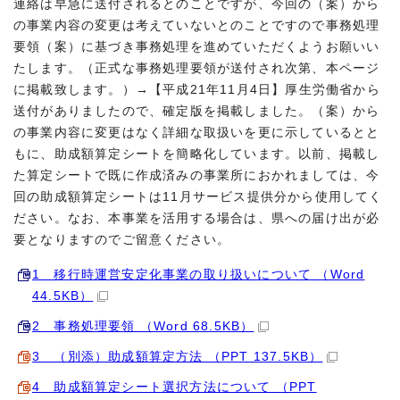
連絡は早急に送付されるとのことですが、今回の（案）から
の事業内容の変更は考えていないとのことですので事務処理
要領（案）に基づき事務処理を進めていただくようお願いい
たします。（正式な事務処理要領が送付され次第、本ページ
に掲載致します。）→【平成21年11月4日】厚生労働省から
送付がありましたので、確定版を掲載しました。（案）から
の事業内容に変更はなく詳細な取扱いを更に示しているとと
もに、助成額算定シートを簡略化しています。以前、掲載し
た算定シートで既に作成済みの事業所におかれましては、今
回の助成額算定シートは11月サービス提供分から使用してく
ださい。なお、本事業を活用する場合は、県への届け出が必
要となりますのでご留意ください。
1 移行時運営安定化事業の取り扱いについて （Word
44.5KB）
2 事務処理要領 （Word 68.5KB）
3 （別添）助成額算定方法 （PPT 137.5KB）
4 助成額算定シート選択方法について （PPT