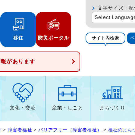
文字サイズ・配
Select Languag
移住
防災ポータル
サイト内検索
情報があります
文化・交流
産業・しごと
まちづくり
育
>
障害者福祉
>
バリアフリー（障害者福祉）
>
福祉のまち