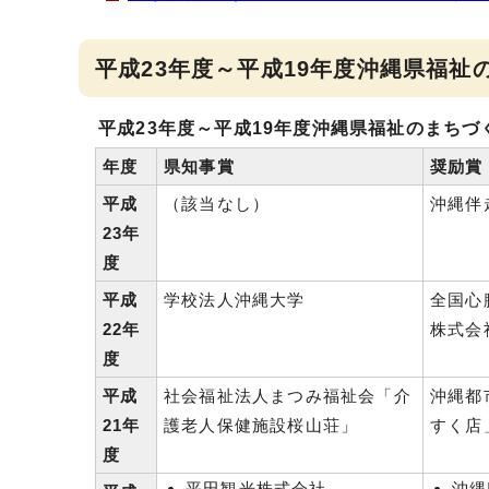
平成23年度～平成19年度沖縄県福祉
平成23年度～平成19年度沖縄県福祉のまち
年度
県知事賞
奨励賞
平成
（該当なし）
沖縄伴
23年
度
平成
学校法人沖縄大学
全国心
22年
株式会
度
平成
社会福祉法人まつみ福祉会「介
沖縄都
21年
護老人保健施設桜山荘」
すく店
度
平田観光株式会社
沖縄