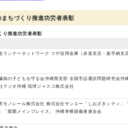
のまちづくり推進功労者表彰
づくり推進功労者表彰
走ランナーネットワーク コザ信用金庫（赤道支店・嘉手納支
臓病の子どもを守る会沖縄県支部 全国手話通訳問題研究会沖
社ラジオ沖縄 琉球ジャスコ株式会社
市モノレール株式会社 株式会社サンエー「しおざきシティ」
」「那覇メインプレイス」 沖縄脊椎損傷者連合会
県友声会