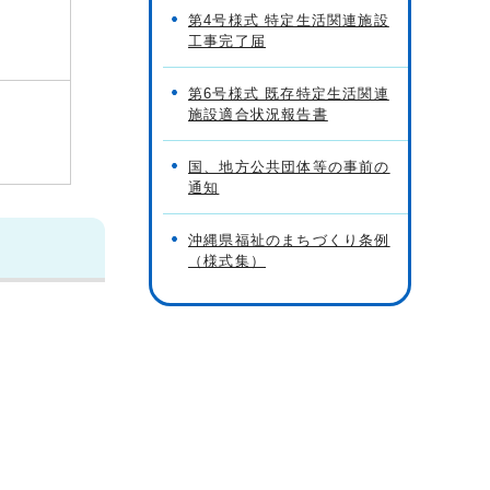
第4号様式 特定生活関連施設
工事完了届
第6号様式 既存特定生活関連
施設適合状況報告書
国、地方公共団体等の事前の
通知
沖縄県福祉のまちづくり条例
（様式集）