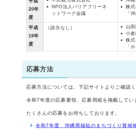
平成
NPO法人バリアフリーネ
株式
20年
ットワーク会議
「沖
度
山田
平成
（該当なし）
小倉
19年
株式
度
「ホ
応募方法
応募方法については、下記サイトよりご確認
令和7年度の応募要領、応募用紙を掲載してい
たくさんの応募をお待ちしております。
令和7年度 沖縄県福祉のまちづくり賞候