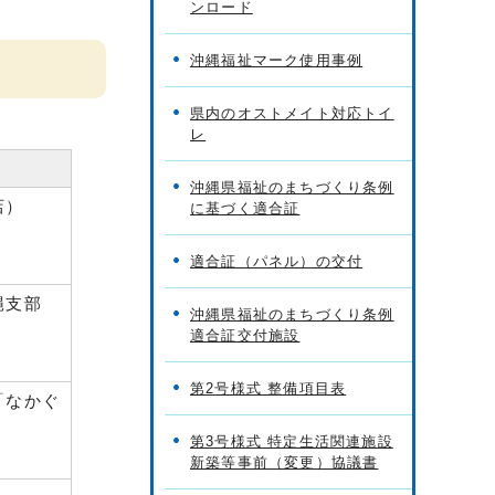
ンロード
沖縄福祉マーク使用事例
県内のオストメイト対応トイ
レ
沖縄県福祉のまちづくり条例
店）
に基づく適合証
適合証（パネル）の交付
縄支部
沖縄県福祉のまちづくり条例
適合証交付施設
第2号様式 整備項目表
「なかぐ
第3号様式 特定生活関連施設
新築等事前（変更）協議書