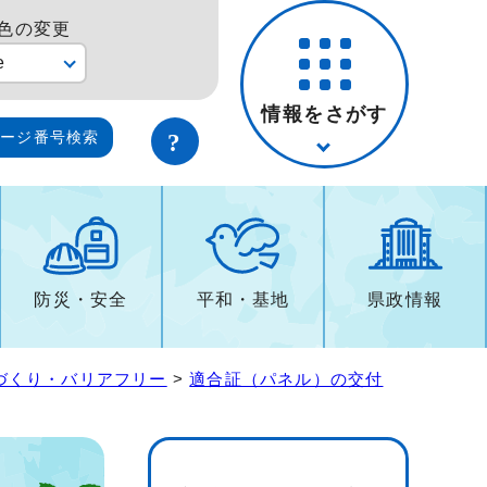
色の変更
e
情報をさがす
ページ番号検索
防災・安全
平和・基地
県政情報
づくり・バリアフリー
>
適合証（パネル）の交付