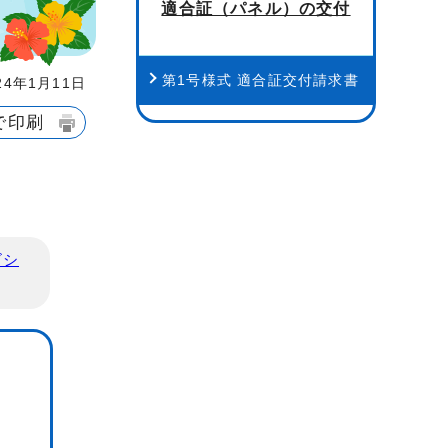
適合証（パネル）の交付
第1号様式 適合証交付請求書
4年1月11日
で印刷
ビシ