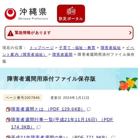
防災ポータル
緊急情報があります
現在の位置：
トップページ
>
子育て・福祉・教育
>
障害者福祉
>
イベ
ント案内（障害者福祉）
>
障害者週間
> 障害者週間用添付ファイル保存
版
障害者週間用添付ファイル保存版
ページ番号1007846
更新日 2024年1月11日
障害者週間とは （PDF 129.6KB）
障害者週間行事一覧(平成21年11月16日) （PDF
174.3KB）
平成21年障害者週間の集い （PDF 771.9KB）