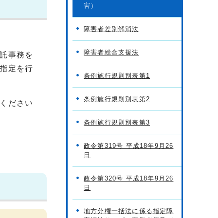
害）
障害者差別解消法
障害者総合支援法
託事務を
指定を行
条例施行規則別表第1
条例施行規則別表第2
ください
条例施行規則別表第3
政令第319号 平成18年9月26
日
政令第320号 平成18年9月26
日
地方分権一括法に係る指定障