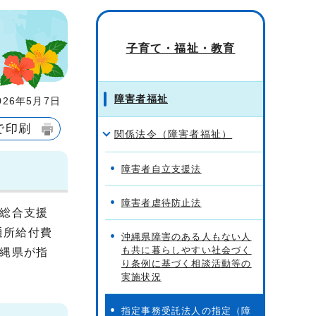
子育て・福祉・教育
障害者福祉
26年5月7日
で印刷
関係法令（障害者福祉）
障害者自立支援法
障害者虐待防止法
総合支援
通所給付費
沖縄県障害のある人もない人
も共に暮らしやすい社会づく
縄県が指
り条例に基づく相談活動等の
実施状況
指定事務受託法人の指定（障