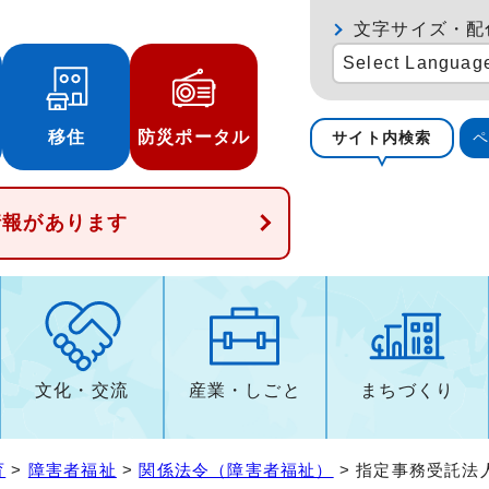
文字サイズ・配
Select Languag
移住
防災ポータル
サイト内検索
情報があります
文化・交流
産業・しごと
まちづくり
育
>
障害者福祉
>
関係法令（障害者福祉）
> 指定事務受託法