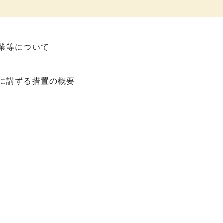
）
業等について
に講ずる措置の概要