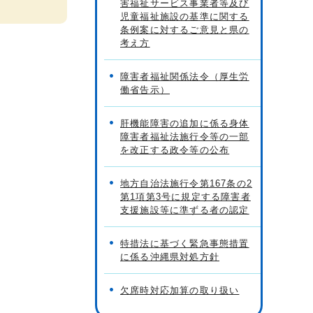
害福祉サービス事業者等及び
児童福祉施設の基準に関する
条例案に対するご意見と県の
考え方
障害者福祉関係法令（厚生労
働省告示）
肝機能障害の追加に係る身体
障害者福祉法施行令等の一部
を改正する政令等の公布
地方自治法施行令第167条の2
第1項第3号に規定する障害者
支援施設等に準ずる者の認定
特措法に基づく緊急事態措置
に係る沖縄県対処方針
欠席時対応加算の取り扱い