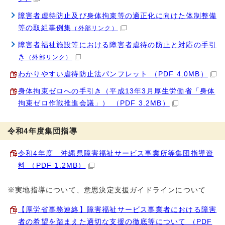
障害者虐待防止及び身体拘束等の適正化に向けた体制整備
等の取組事例集
（外部リンク）
障害者福祉施設等における障害者虐待の防止と対応の手引
き
（外部リンク）
わかりやすい虐待防止法パンフレット （PDF 4.0MB）
身体拘束ゼロへの手引き（平成13年3月厚生労働省「身体
拘束ゼロ作戦推進会議」） （PDF 3.2MB）
令和4年度集団指導
令和4年度 沖縄県障害福祉サービス事業所等集団指導資
料 （PDF 1.2MB）
※実地指導について、意思決定支援ガイドラインについて
【厚労省事務連絡】障害福祉サービス事業者における障害
者の希望を踏まえた適切な支援の徹底等について （PDF