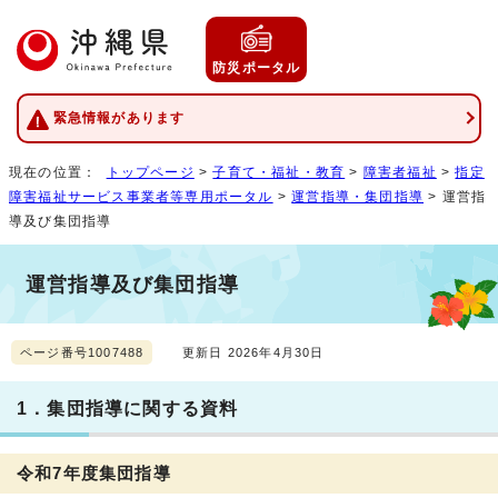
防災ポータル
緊急情報があります
現在の位置：
トップページ
>
子育て・福祉・教育
>
障害者福祉
>
指定
障害福祉サービス事業者等専用ポータル
>
運営指導・集団指導
> 運営指
導及び集団指導
運営指導及び集団指導
ページ番号1007488
更新日 2026年4月30日
1．集団指導に関する資料
令和7年度集団指導