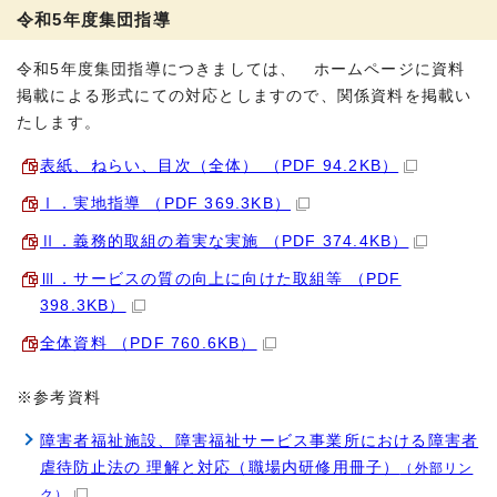
令和5年度集団指導
令和5年度集団指導につきましては、 ホームページに資料
掲載による形式にての対応としますので、関係資料を掲載い
たします。
表紙、ねらい、目次（全体） （PDF 94.2KB）
Ⅰ．実地指導 （PDF 369.3KB）
Ⅱ．義務的取組の着実な実施 （PDF 374.4KB）
Ⅲ．サービスの質の向上に向けた取組等 （PDF
398.3KB）
全体資料 （PDF 760.6KB）
※参考資料
障害者福祉施設、障害福祉サービス事業所における障害者
虐待防止法の 理解と対応（職場内研修用冊子）
（外部リン
ク）