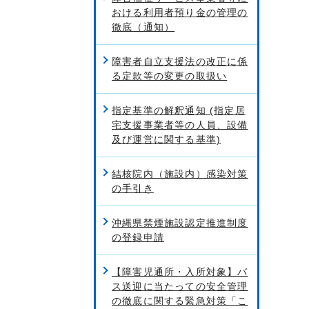
おける利用者預り金の管理の
徹底（通知）
障害者自立支援法の改正に係
る定款等の変更の取扱い
指定基準の解釈通知 (指定居
宅支援事業者等の人員、設備
及び運営に関する基準)
結核院内（施設内）感染対策
の手引き
沖縄県禁煙施設認定推進制度
の登録申請
【障害児通所・入所対象】バ
ス送迎に当たっての安全管理
の徹底に関する緊急対策「こ