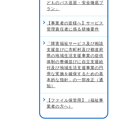
どものバス送迎・安全徹底プ
ラン」
【事業者の皆様へ】サービス
管理責任者に係る研修要件
「障害福祉サービス及び相談
支援並びに市町村及び都道府
県の地域生活支援事業の提供
体制の整備並びに自立支援給
付及び地域生活支援事業の円
滑な実施を確保するための基
本的な指針」の一部改正（通
知）
【ファイル保管用】（福祉事
業者の方へ）