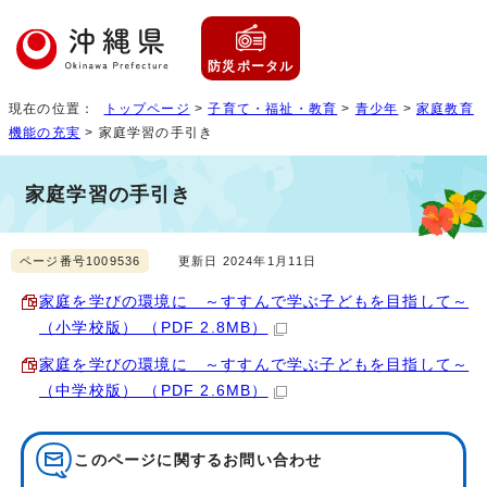
防災ポータル
現在の位置：
トップページ
>
子育て・福祉・教育
>
青少年
>
家庭教育
機能の充実
> 家庭学習の手引き
家庭学習の手引き
ページ番号1009536
更新日 2024年1月11日
家庭を学びの環境に ～すすんで学ぶ子どもを目指して～
（小学校版） （PDF 2.8MB）
家庭を学びの環境に ～すすんで学ぶ子どもを目指して～
（中学校版） （PDF 2.6MB）
このページに関する
お問い合わせ