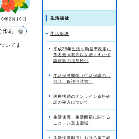
生活福祉
6年2月16日
で印刷
生活保護
ついてま
平成25年生活扶助基準改定に
係る最高裁判決を踏まえた保
護費等の追加給付
生活保護関係（生活保護のし
おり、保護申請書）
医療扶助のオンライン資格確
認の導入について
生活保護・生活困窮に関する
こと（八重山圏域）
生活保護制度における第三者