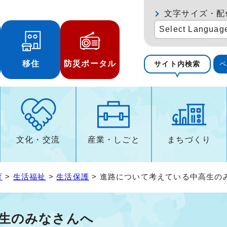
文字サイズ・配
Select Languag
移住
防災ポータル
サイト内検索
文化・交流
産業・しごと
まちづくり
育
>
生活福祉
>
生活保護
> 進路について考えている中高生の
生のみなさんへ