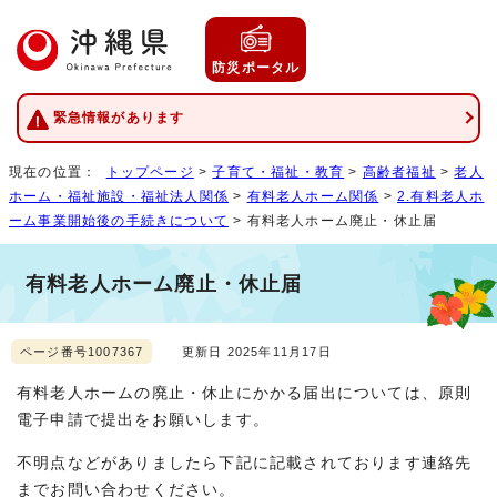
防災ポータル
緊急情報があります
現在の位置：
トップページ
>
子育て・福祉・教育
>
高齢者福祉
>
老人
ホーム・福祉施設・福祉法人関係
>
有料老人ホーム関係
>
2.有料老人ホ
ーム事業開始後の手続きについて
> 有料老人ホーム廃止・休止届
有料老人ホーム廃止・休止届
ページ番号1007367
更新日 2025年11月17日
有料老人ホームの廃止・休止にかかる届出については、原則
電子申請で提出をお願いします。
不明点などがありましたら下記に記載されております連絡先
までお問い合わせください。