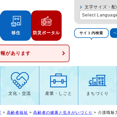
文字サイズ・配
Select Languag
移住
防災ポータル
サイト内検索
情報があります
文化・交流
産業・しごと
まちづくり
育
>
高齢者福祉
>
高齢者の健康と生きがいづくり
> 介護職魅