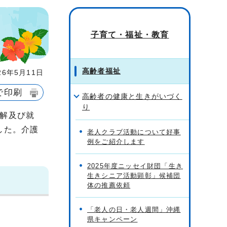
子育て・福祉・教育
高齢者福祉
6年5月11日
で印刷
高齢者の健康と生きがいづく
り
解及び就
した。介護
老人クラブ活動について好事
例をご紹介します
2025年度ニッセイ財団「生き
生きシニア活動顕彰」候補団
体の推薦依頼
「老人の日・老人週間」沖縄
県キャンペーン