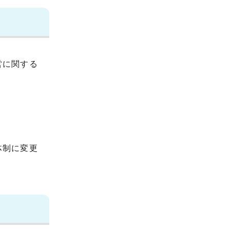
営に関する
体制に変更
。