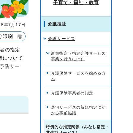
子育て・福祉・教育
介護福祉
5年7月17日
で印刷
介護サービス
者の指定
新規指定（指定介護サービス
者について
事業を行うには）
護予防サー
介護保険サービスを始める方
へ
介護保険事業者の指定
居宅サービスの新規指定にか
かる事前協議
特例的な指定関係（みなし指定・
共生型サービス）