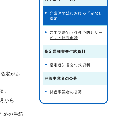
介護保険法における「みなし
指定」
共生型居宅（介護予防）サー
ビスの指定申請
指定通知書交付式資料
指定通知書交付式資料
の指定があ
開設事業者の公募
る。
開設事業者の公募
月から
ための手続