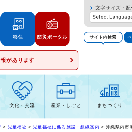
文字サイズ・配
Select Languag
移住
防災ポータル
サイト内検索
情報があります
文化・交流
産業・しごと
まちづくり
育
>
児童福祉
>
児童福祉に係る施設・組織案内
> 沖縄県内市