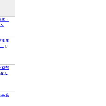
建築・
リン
部建築
ク）
計画部
外部リ
木事務