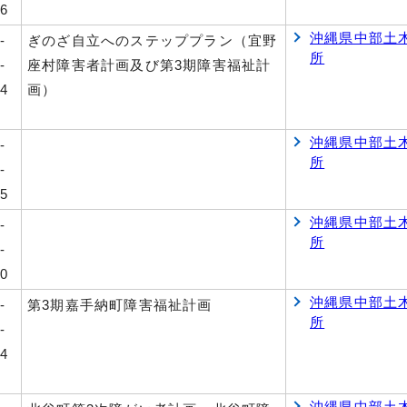
6
沖縄県中部土
-
ぎのざ自立へのステッププラン（宜野
所
-
座村障害者計画及び第3期障害福祉計
4
画）
沖縄県中部土
-
所
-
5
沖縄県中部土
-
所
-
0
沖縄県中部土
-
第3期嘉手納町障害福祉計画
所
-
4
沖縄県中部土