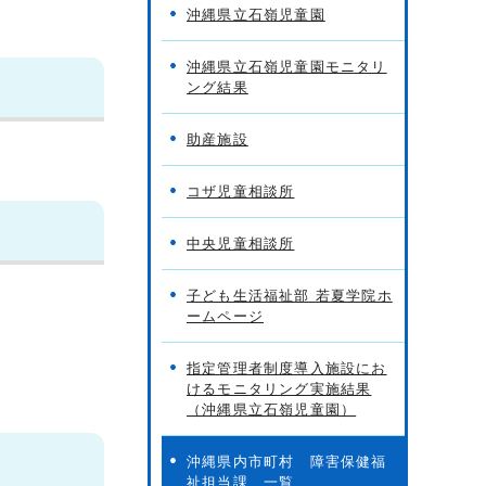
沖縄県立石嶺児童園
沖縄県立石嶺児童園モニタリ
ング結果
助産施設
コザ児童相談所
中央児童相談所
子ども生活福祉部 若夏学院ホ
ームページ
指定管理者制度導入施設にお
けるモニタリング実施結果
（沖縄県立石嶺児童園）
沖縄県内市町村 障害保健福
祉担当課 一覧