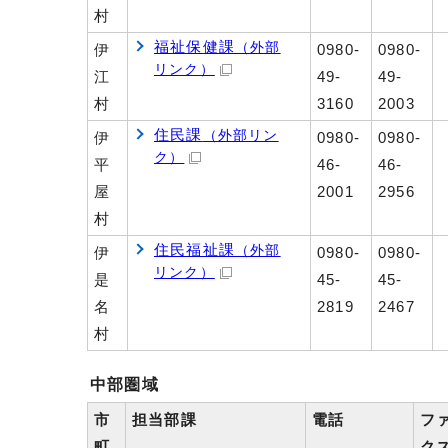
村
福祉保健課
（外部
伊
0980-
0980-
リンク）
江
49-
49-
村
3160
2003
住民課
（外部リン
伊
0980-
0980-
ク）
平
46-
46-
屋
2001
2956
村
住民福祉課
（外部
伊
0980-
0980-
リンク）
是
45-
45-
名
2819
2467
村
中部圏域
市
担当部課
電話
フ
町
ク