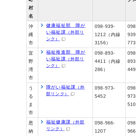
村
名
健康福祉部 障が
沖
098-939-
098
い福祉課
（外部リ
縄
1212（内線
939
ンク）
市
3156）
773
福祉推進部 障が
宜
098-893-
098
い福祉課
（外部リ
野
4411（内線
893
ンク）
湾
286）
449
市
障がい福祉課
（外
う
098-973-
098
部リンク）
る
5452
973
ま
510
市
福祉健康課
（外部
恩
098-966-
098
リンク）
納
1207
966