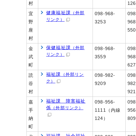
村
126
健康福祉課
（外部
宜
098-968-
098
リンク）
野
3253
968
座
550
村
保健福祉課
（外部
金
098-968-
098
リンク）
武
3559
968
町
627
福祉課
（外部リン
読
098-982-
098
ク）
谷
9209
982
村
921
福祉課 障害福祉
嘉
098-956-
098
係
（外部リンク）
手
1111（内線
956
納
124）
809
町
福祉課 社会福祉