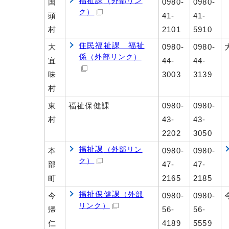
福祉課
（外部リン
国
0980-
0980-
ク）
頭
41-
41-
村
2101
5910
住民福祉課 福祉
大
0980-
0980-
係
（外部リンク）
宜
44-
44-
味
3003
3139
村
東
福祉保健課
0980-
0980-
村
43-
43-
2202
3050
福祉課
（外部リン
本
0980-
0980-
ク）
部
47-
47-
町
2165
2185
福祉保健課
（外部
今
0980-
0980-
リンク）
帰
56-
56-
仁
4189
5559