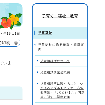
子育て・福祉・教育
児童福祉
4年1月11日
で印刷
児童福祉に係る施設・組織案
内
児童相談所について
ていま
児童相談所業務概要
児童相談所に関すること い
わゆるアダルトビデオ出演強
要問題・「JKビジネス」問題
等に関する緊急対策