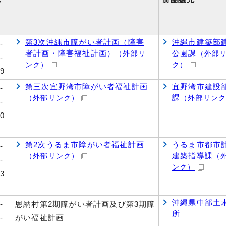
第3次沖縄市障がい者計画（障害
沖縄市建築部
-
者計画・障害福祉計画）
公園課
（外部リ
（外部
-
ンク）
ク）
9
第三次宜野湾市障がい者福祉計画
宜野湾市建設
-
課
（外部リンク）
（外部リン
-
0
第2次うるま市障がい者福祉計画
うるま市都市
-
建築指導課
（外部リンク）
（
-
ンク）
3
沖縄県中部土
-
恩納村第2期障がい者計画及び第3期障
所
-
がい福祉計画