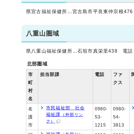
県宮古福祉保健所…宮古島市平良東仲宗根476 電話 0
八重山圏域
県八重山福祉保健所…石垣市真栄里438 電話 0980-
北部圏域
市
担当部課
電話
ファ
町
クス
村
名
市民福祉部 社会
名
0980-
0980-
福祉課
（外部リン
護
53-
54-
ク）
市
1215
3813