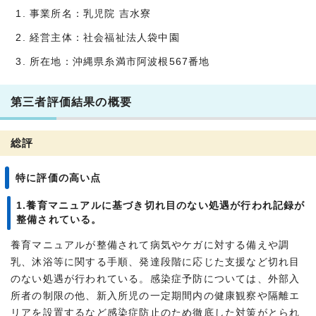
事業所名：乳児院 吉水寮
経営主体：社会福祉法人袋中園
所在地：沖縄県糸満市阿波根567番地
第三者評価結果の概要
総評
特に評価の高い点
1.養育マニュアルに基づき切れ目のない処遇が行われ記録が
整備されている。
養育マニュアルが整備されて病気やケガに対する備えや調
乳、沐浴等に関する手順、発達段階に応じた支援など切れ目
のない処遇が行われている。感染症予防については、外部入
所者の制限の他、新入所児の一定期間内の健康観察や隔離エ
リアを設置するなど感染症防止のため徹底した対策がとられ