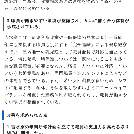
護施設、里親会、児童相談所との連携を深めて里親への普
及・啓発に努めている。
3.職員が働きやすい環境が整備され、互いに補う合う体制が
形成されている。
吉水寮では、新規入所児童や一時保護の児童は原則一週間、
部屋も支援する職員も別にする「完全隔離」による健康観察
を行い、県内唯一の乳児院として職員全員で対応に当たって
いる。特に緊急一時保護については、夜間になることも多く
急な職員配置が必要になるが、職員一人ひとりに対応したい
という共通意識があり、専門職員も進んでシフトに入るなど
の体制ができている。また、若い女性職員が多いため、シフ
トに配慮する、産休、育休を取りやすいようにワークライフ
バランスを考慮した勤務体制が取られており、職員が働きや
すい環境が整備されている。
改善を求められる点
1.吉水寮の年間研修計画を立てて職員の支援力を高める取り
組みに期待したい。