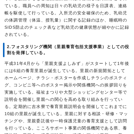
ている。職員への周知は日々の乳幼児の様子を日課表、連絡
帳を駆使して行っている。入所児の安全確保のため、乳幼児
の体調管理（体温、授乳量）に関する記録のほか、睡眠時の
SIDS防止のチェック表など乳幼児の健康状態が細やかに記録
されている。
2.フォスタリング機関（里親養育包括支援事業）としての役
割を発揮している。
平成31年4月から「里親支援よしみず」がスタートして1年後
には6組の養育里親が誕生している。里親の新規開拓として
ホームページ、チラシ・ポスターを作成しチラシのポスティ
グ、コンビニ等へのポスター掲示や関係機関への挨拶回りを
実施している。福祉まつりや大型ショッピングセンター等で
説明会を開催し里親への関心を高める取り組みを行ってい
る。定期的に吉水寮で養育里親説明会を開催してこれまでに
10組の里親が誕生している。里親に対する相談・研修・マッ
チングや、里親委託後や一時保護児童の養育支援として訪問
を行っている。こころサポート事業の関係機関である県、養