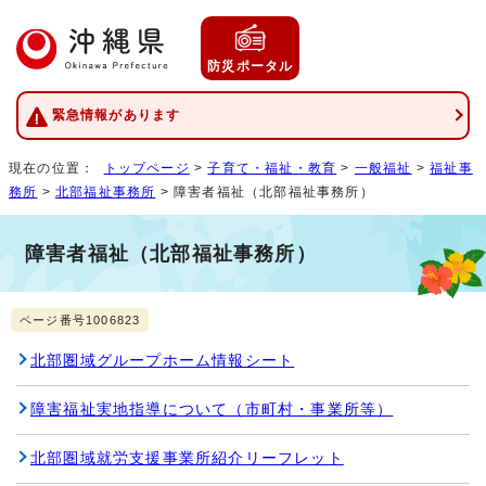
防災ポータル
緊急情報があります
現在の位置：
トップページ
>
子育て・福祉・教育
>
一般福祉
>
福祉事
務所
>
北部福祉事務所
> 障害者福祉（北部福祉事務所）
障害者福祉（北部福祉事務所）
ページ番号1006823
北部圏域グループホーム情報シート
障害福祉実地指導について（市町村・事業所等）
北部圏域就労支援事業所紹介リーフレット